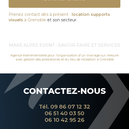
Prenez contact dès à présent :
location supports
visuels
à Grenoble
et son secteur.
MAKE ALPES EVENT : SAVOIR-FAIRE ET SERVICES
Agence événementielle pour l'organisation d'un mariage sur mesure
avec gestion des prestataires et du lieu de réception à Grenoble
CONTACTEZ-NOUS
Tél.
09 86 07 12 32
06 51 40 03 50
06 10 42 95 26