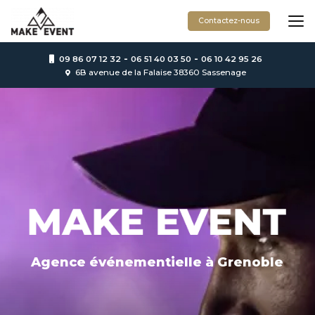
Aller
au
Contactez-nous
contenu
principal
-
-
09 86 07 12 32
06 51 40 03 50
06 10 42 95 26
6B avenue de la Falaise 38360 Sassenage
Agence événementielle
à Grenoble