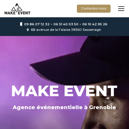
Aller
au
Contactez-nous
contenu
principal
-
-
09 86 07 12 32
06 51 40 03 50
06 10 42 95 26
6B avenue de la Falaise 38360 Sassenage
Agence événementielle
à Grenoble