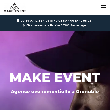
Aller
au
contenu
principal
-
-
09 86 07 12 32
06 51 40 03 50
06 10 42 95 26
6B avenue de la Falaise 38360 Sassenage
Agence événementielle
à Grenoble