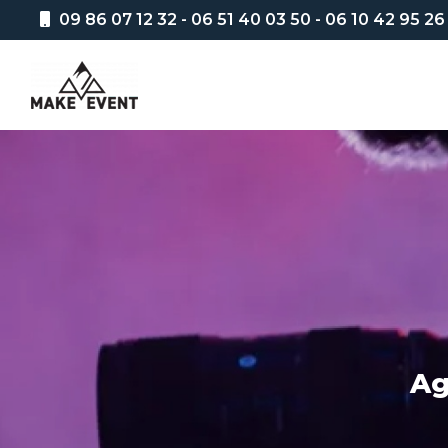
Aller
09 86 07 12 32
-
06 51 40 03 50
-
06 10 42 95 26
au
Navigation principale
contenu
principal
Ag