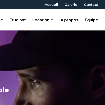
 secondaire
Accueil
Galerie
Contact
ge
Étudiant
Location
À propos
Équipe
Photobooth
Supports visuels
Sonorisation
Lumières et effets
Mobilier
Activités gonflables
Team-Building
ble
Décorations