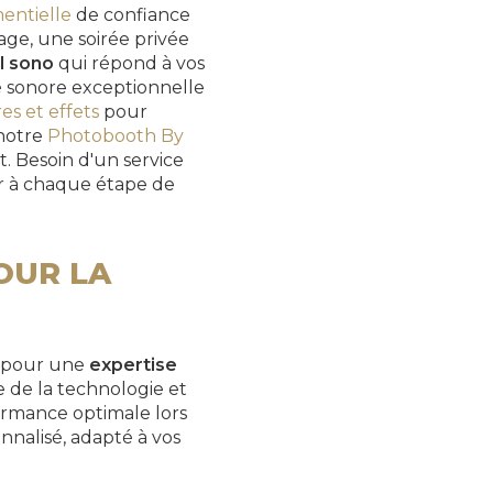
entielle
de confiance
ge, une soirée privée
l sono
qui répond à vos
té sonore exceptionnelle
es et effets
pour
 notre
Photobooth By
 Besoin d'un service
er à chaque étape de
OUR LA
r pour une
expertise
 de la technologie et
formance optimale lors
nnalisé, adapté à vos