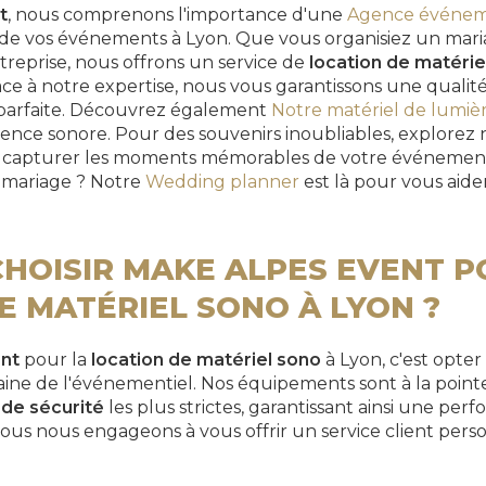
t
, nous comprenons l'importance d'une
Agence événem
 de vos événements à Lyon. Que vous organisiez un maria
eprise, nous offrons un service de
location de matérie
âce à notre expertise, nous vous garantissons une quali
 parfaite. Découvrez également
Notre matériel de lumièr
ence sonore. Pour des souvenirs inoubliables, explorez
ur capturer les moments mémorables de votre événement.
 mariage ? Notre
Wedding planner
est là pour vous aid
HOISIR MAKE ALPES EVENT P
E MATÉRIEL SONO À LYON ?
nt
pour la
location de matériel sono
à Lyon, c'est opte
ine de l'événementiel. Nos équipements sont à la pointe
de sécurité
les plus strictes, garantissant ainsi une per
us nous engageons à vous offrir un service client perso