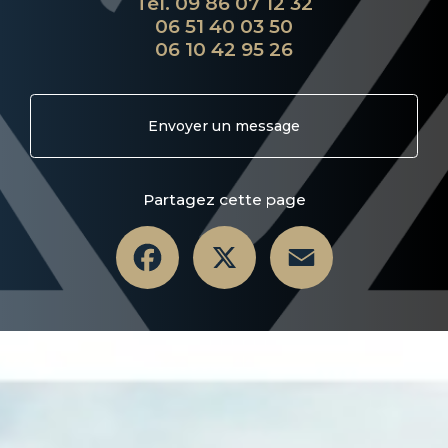
Tél.
09 86 07 12 32
06 51 40 03 50
06 10 42 95 26
Envoyer un message
Partagez cette page
Facebook
X
Email