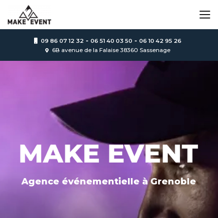
Aller
au
contenu
principal
-
-
09 86 07 12 32
06 51 40 03 50
06 10 42 95 26
6B avenue de la Falaise 38360 Sassenage
Agence événementielle
à Grenoble