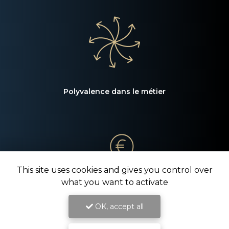
Polyvalence dans le métier
This site uses cookies and gives you control over
what you want to activate
OK, accept all
Tarifs compétitifs