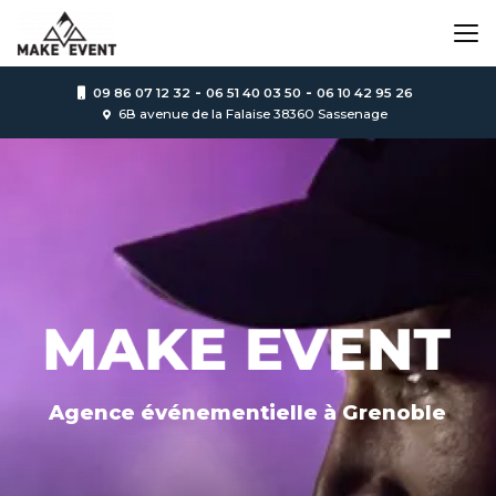
Aller
au
contenu
principal
-
-
09 86 07 12 32
06 51 40 03 50
06 10 42 95 26
6B avenue de la Falaise 38360 Sassenage
Agence événementielle
à Grenoble