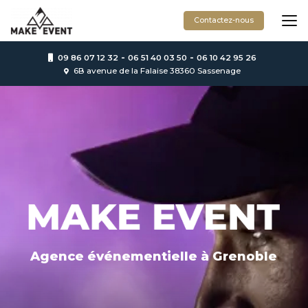
Aller
au
Contactez-nous
contenu
principal
-
-
09 86 07 12 32
06 51 40 03 50
06 10 42 95 26
6B avenue de la Falaise 38360 Sassenage
Agence événementielle
à Grenoble