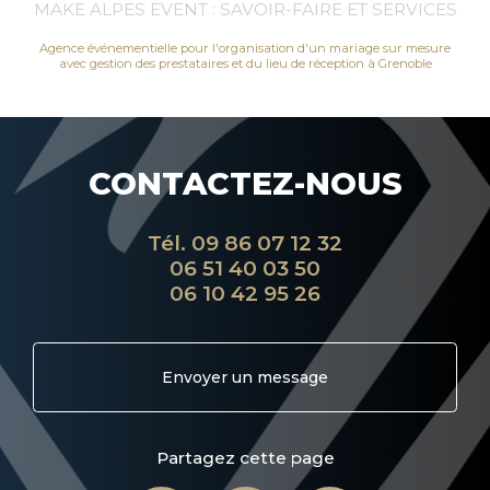
MAKE ALPES EVENT : SAVOIR-FAIRE ET SERVICES
Agence événementielle pour l'organisation d'un mariage sur mesure
avec gestion des prestataires et du lieu de réception à Grenoble
CONTACTEZ-NOUS
Tél.
09 86 07 12 32
06 51 40 03 50
06 10 42 95 26
Envoyer un message
Partagez cette page