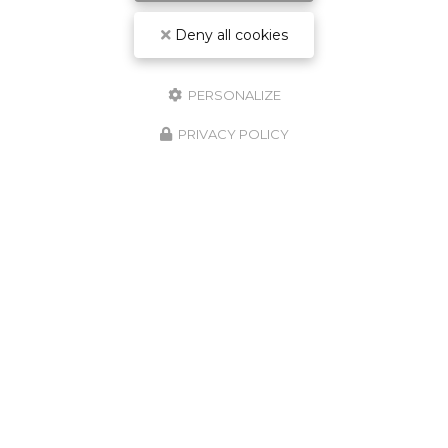
Deny all cookies
PERSONALIZE
PRIVACY POLICY
24/09/2025
Présentation effectifs FCG à
Grenoble
Make Alpes Event était présent pour la
présentation des effectifs du FCG à Grenoble
.