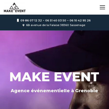
Aller
au
contenu
principal
-
-
09 86 07 12 32
06 51 40 03 50
06 10 42 95 26
6B avenue de la Falaise 38360 Sassenage
Agence événementielle
à Grenoble