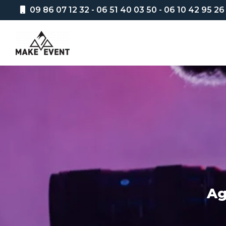
Aller
09 86 07 12 32
-
06 51 40 03 50
-
06 10 42 95 26
au
Navigation principale
contenu
principal
Ag