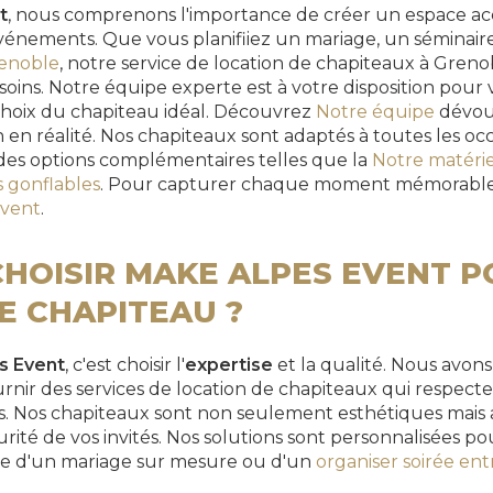
t
, nous comprenons l'importance de créer un espace acc
vénements. Que vous planifiiez un mariage, un séminai
renoble
, notre service de location de chapiteaux à Gren
oins. Notre équipe experte est à votre disposition pour 
hoix du chapiteau idéal. Découvrez
Notre équipe
dévoué
n en réalité. Nos chapiteaux sont adaptés à toutes les oc
es options complémentaires telles que la
Notre matéri
s gonflables
. Pour capturer chaque moment mémorable,
vent
.
HOISIR MAKE ALPES EVENT 
E CHAPITEAU ?
s Event
, c'est choisir l'
expertise
et la qualité. Nous avons
urnir des services de location de chapiteaux qui respect
tes. Nos chapiteaux sont non seulement esthétiques mais 
curité de vos invités. Nos solutions sont personnalisées po
sse d'un mariage sur mesure ou d'un
organiser soirée en