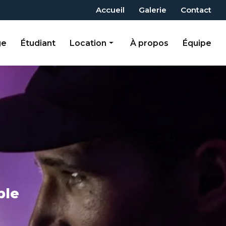
 secondaire
Accueil
Galerie
Contact
ge
Étudiant
Location
À propos
Équipe
Photobooth
Supports visuels
Sonorisation
Lumières et effets
Mobilier
Activités gonflables
Team-Building
ble
Décorations