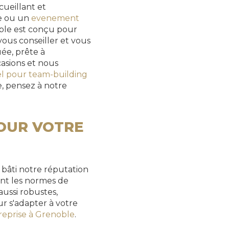
ueillant et
re ou un
evenement
oble est conçu pour
vous conseiller et vous
e, prête à
casions et nous
el pour team-building
 pensez à notre
POUR VOTRE
 bâti notre réputation
ent les normes de
aussi robustes,
ur s'adapter à votre
treprise à Grenoble
.