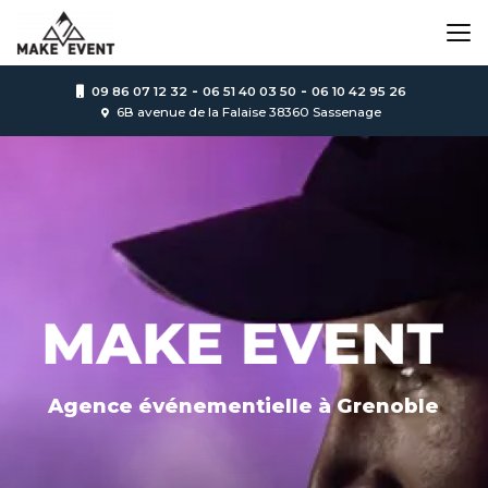
Aller
au
contenu
principal
-
-
09 86 07 12 32
06 51 40 03 50
06 10 42 95 26
6B avenue de la Falaise 38360 Sassenage
Agence événementielle
à Grenoble