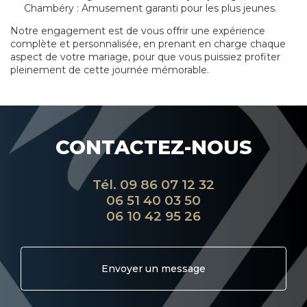
Chambéry
: Amusement garanti pour les plus jeunes.
Notre engagement est de vous offrir une expérience
complète et personnalisée, en prenant en charge chaque
aspect de votre mariage, pour que vous puissiez profiter
pleinement de cette journée mémorable.
CONTACTEZ-NOUS
Tél.
09 86 07 12 32
06 51 40 03 50
06 10 42 95 26
Envoyer un message