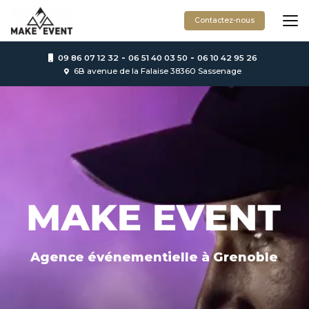
Aller
au
Contactez-nous
contenu
principal
-
-
09 86 07 12 32
06 51 40 03 50
06 10 42 95 26
6B avenue de la Falaise 38360 Sassenage
Agence événementielle
à Grenoble