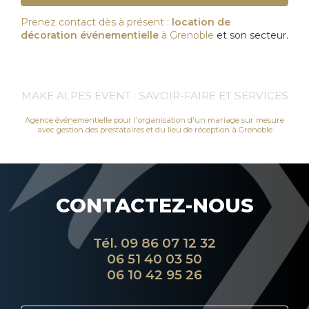
Prenez contact dès à présent :
location de
décoration événementielle
à Grenoble
et son secteur.
MAKE ALPES EVENT : SAVOIR-FAIRE ET SERVICES
Agence événementielle pour l'organisation d'un mariage sur mesure
avec gestion des prestataires et du lieu de réception à Grenoble
CONTACTEZ-NOUS
Tél.
09 86 07 12 32
06 51 40 03 50
06 10 42 95 26